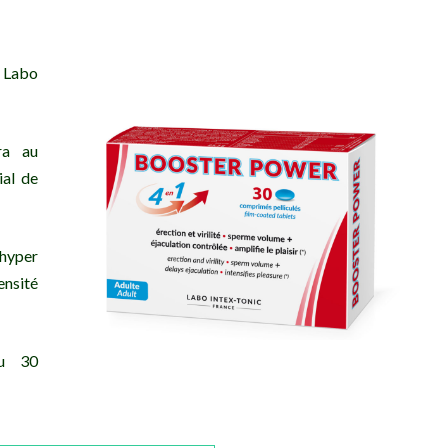
Labo
ra au
al de
 hyper
ensité
ou 30