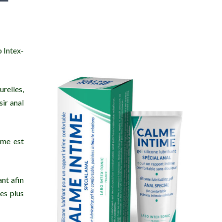
 Intex-
relles,
sir anal
ime est
ant afin
es plus