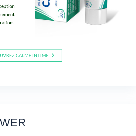
eption
rement
ations
UVREZ CALME INTIME
OWER