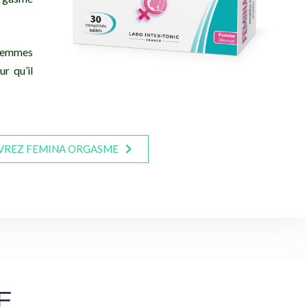
 femmes
r qu’il
VREZ FEMINA ORGASME
E