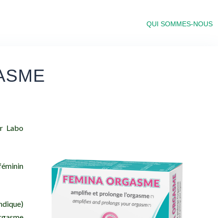
QUI SOMMES-NOUS
ASME
r Labo
féminin
ndique)
orgasme